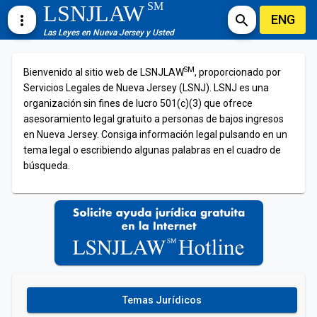
SM
LSNJLAW
ENG
more_vert
search
Las Leyes en Nueva Jersey y Usted
SM
Bienvenido al sitio web de LSNJLAW
, proporcionado por
Servicios Legales de Nueva Jersey (LSNJ). LSNJ es una
organización sin fines de lucro 501(c)(3) que ofrece
asesoramiento legal gratuito a personas de bajos ingresos
en Nueva Jersey. Consiga información legal pulsando en un
tema legal o escribiendo algunas palabras en el cuadro de
búsqueda.
Temas Jurídicos