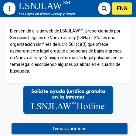
SM
LSNJLAW
ENG
more_vert
search
Las Leyes en Nueva Jersey y Usted
SM
Bienvenido al sitio web de LSNJLAW
, proporcionado por
Servicios Legales de Nueva Jersey (LSNJ). LSNJ es una
organización sin fines de lucro 501(c)(3) que ofrece
asesoramiento legal gratuito a personas de bajos ingresos
en Nueva Jersey. Consiga información legal pulsando en un
tema legal o escribiendo algunas palabras en el cuadro de
búsqueda.
Temas Jurídicos