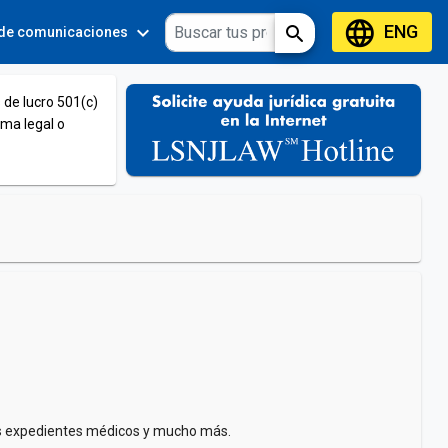
language
ENG
expand_more
expand_more
search
 de comunicaciones
Tools
 de lucro 501(c)
ema legal o
 los expedientes médicos y mucho más.