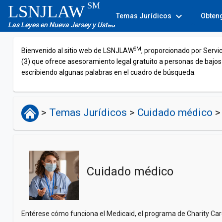
SM
LSNJLAW
expand_more
Temas Jurídicos
Obten
Las Leyes en Nueva Jersey y Usted
SM
Bienvenido al sitio web de LSNJLAW
, proporcionado por Servi
(3) que ofrece asesoramiento legal gratuito a personas de bajos
escribiendo algunas palabras en el cuadro de búsqueda.
>
Temas Jurídicos
>
Cuidado médico
>
Cuidado médico
Entérese cómo funciona el Medicaid, el programa de Charity Care