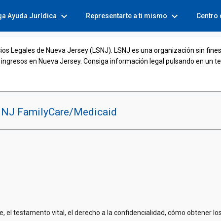
expand_more
expand_more
ga Ayuda Jurídica
Representarte a ti mismo
Centro
cios Legales de Nueva Jersey (LSNJ). LSNJ es una organización sin fines
 ingresos en Nueva Jersey. Consiga información legal pulsando en un t
NJ FamilyCare/Medicaid
, el testamento vital, el derecho a la confidencialidad, cómo obtener