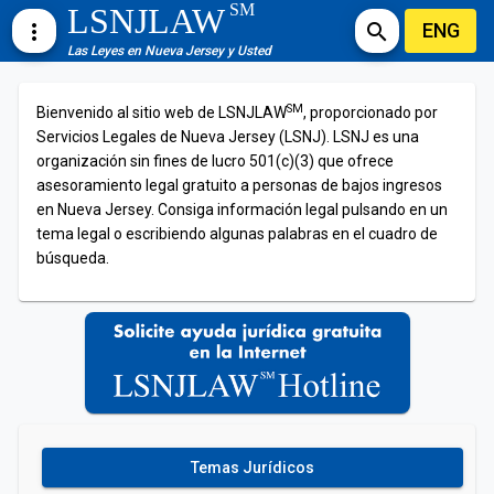
SM
LSNJLAW
ENG
more_vert
search
Las Leyes en Nueva Jersey y Usted
SM
Bienvenido al sitio web de LSNJLAW
, proporcionado por
Servicios Legales de Nueva Jersey (LSNJ). LSNJ es una
organización sin fines de lucro 501(c)(3) que ofrece
asesoramiento legal gratuito a personas de bajos ingresos
en Nueva Jersey. Consiga información legal pulsando en un
tema legal o escribiendo algunas palabras en el cuadro de
búsqueda.
Temas Jurídicos