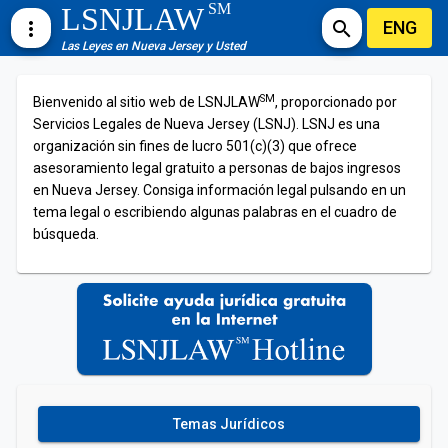
SM
LSNJLAW
ENG
more_vert
search
Las Leyes en Nueva Jersey y Usted
SM
Bienvenido al sitio web de LSNJLAW
, proporcionado por
Servicios Legales de Nueva Jersey (LSNJ). LSNJ es una
organización sin fines de lucro 501(c)(3) que ofrece
asesoramiento legal gratuito a personas de bajos ingresos
en Nueva Jersey. Consiga información legal pulsando en un
tema legal o escribiendo algunas palabras en el cuadro de
búsqueda.
Temas Jurídicos