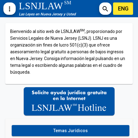
SM
LSNJLAW
ENG
more_vert
search
Las Leyes en Nueva Jersey y Usted
SM
Bienvenido al sitio web de LSNJLAW
, proporcionado por
Servicios Legales de Nueva Jersey (LSNJ). LSNJ es una
organización sin fines de lucro 501(c)(3) que ofrece
asesoramiento legal gratuito a personas de bajos ingresos
en Nueva Jersey. Consiga información legal pulsando en un
tema legal o escribiendo algunas palabras en el cuadro de
búsqueda.
Temas Jurídicos