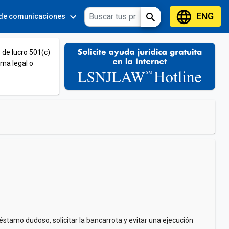
language
ENG
expand_more
expand_more
search
 de comunicaciones
Tools
 de lucro 501(c)
ema legal o
éstamo dudoso, solicitar la bancarrota y evitar una ejecución