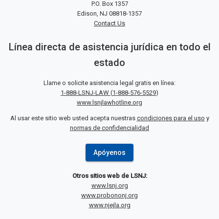
P.O. Box 1357
Edison, NJ 08818-1357
Contact Us
Línea directa de asistencia jurídica en todo el
estado
Llame o solicite asistencia legal gratis en línea:
1-888-LSNJ-LAW
(
1-888-576-5529
)
www.lsnjlawhotline.org
Al usar este sitio web usted acepta nuestras
condiciones para el uso
y
normas de confidencialidad
Apóyenos
Otros sitios web de LSNJ:
www.lsnj.org
www.probononj.org
www.njejla.org