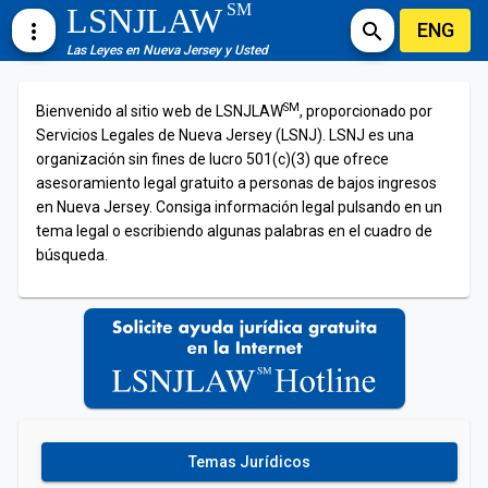
SM
LSNJLAW
ENG
more_vert
search
Las Leyes en Nueva Jersey y Usted
SM
Bienvenido al sitio web de LSNJLAW
, proporcionado por
Servicios Legales de Nueva Jersey (LSNJ). LSNJ es una
organización sin fines de lucro 501(c)(3) que ofrece
asesoramiento legal gratuito a personas de bajos ingresos
en Nueva Jersey. Consiga información legal pulsando en un
tema legal o escribiendo algunas palabras en el cuadro de
búsqueda.
Temas Jurídicos