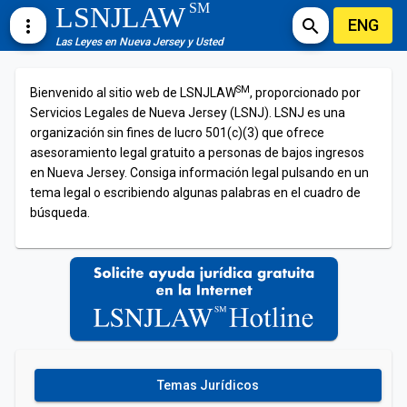
SM
LSNJLAW
ENG
more_vert
search
Las Leyes en Nueva Jersey y Usted
SM
Bienvenido al sitio web de LSNJLAW
, proporcionado por
Servicios Legales de Nueva Jersey (LSNJ). LSNJ es una
organización sin fines de lucro 501(c)(3) que ofrece
asesoramiento legal gratuito a personas de bajos ingresos
en Nueva Jersey. Consiga información legal pulsando en un
tema legal o escribiendo algunas palabras en el cuadro de
búsqueda.
Temas Jurídicos