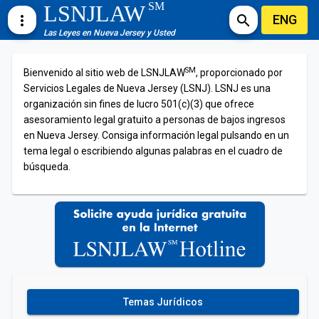
SM
LSNJLAW
ENG
more_vert
search
Las Leyes en Nueva Jersey y Usted
SM
Bienvenido al sitio web de LSNJLAW
, proporcionado por
Servicios Legales de Nueva Jersey (LSNJ). LSNJ es una
organización sin fines de lucro 501(c)(3) que ofrece
asesoramiento legal gratuito a personas de bajos ingresos
en Nueva Jersey. Consiga información legal pulsando en un
tema legal o escribiendo algunas palabras en el cuadro de
búsqueda.
Temas Jurídicos