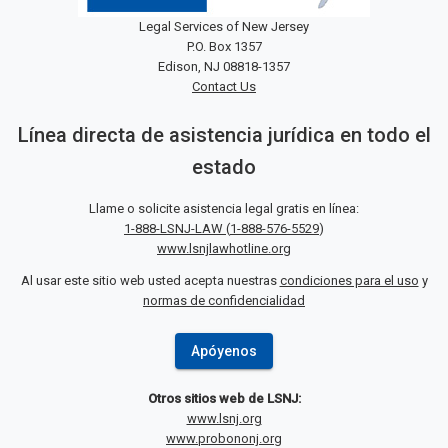
Legal Services of New Jersey
P.O. Box 1357
Edison, NJ 08818-1357
Contact Us
Línea directa de asistencia jurídica en todo el
estado
Llame o solicite asistencia legal gratis en línea:
1-888-LSNJ-LAW
(
1-888-576-5529
)
www.lsnjlawhotline.org
Al usar este sitio web usted acepta nuestras
condiciones para el uso
y
normas de confidencialidad
Apóyenos
Otros sitios web de LSNJ:
www.lsnj.org
www.probononj.org