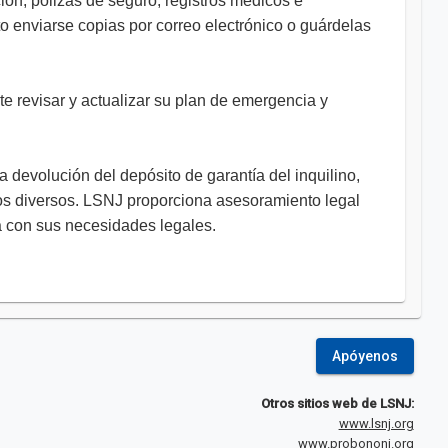
ión, pólizas de seguro, registros médicos e
o enviarse copias por correo electrónico o guárdelas
e revisar y actualizar su plan de emergencia y
 devolución del depósito de garantía del inquilino,
tos diversos. LSNJ proporciona asesoramiento legal
a con sus necesidades legales.
Apóyenos
Otros sitios web de LSNJ:
www.lsnj.org
www.probononj.org