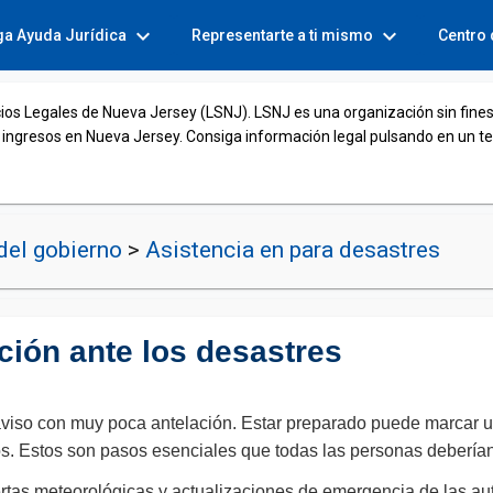
expand_more
expand_more
ga Ayuda Jurídica
Representarte a ti mismo
Centro
cios Legales de Nueva Jersey (LSNJ). LSNJ es una organización sin fines
 ingresos en Nueva Jersey. Consiga información legal pulsando en un t
del gobierno
>
Asistencia en para desastres
ción ante los desastres
viso con muy poca antelación. Estar preparado puede marcar una
. Estos son pasos esenciales que todas las personas deberían
lertas meteorológicas y actualizaciones de emergencia de las au