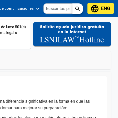
language
ENG
expand_more
expand_more
search
 de comunicaciones
Tools
 de lucro 501(c)
ema legal o
 diferencia significativa en la forma en que las
 tomar para mejorar su preparación:
toridades locales para recibir información en tiempo