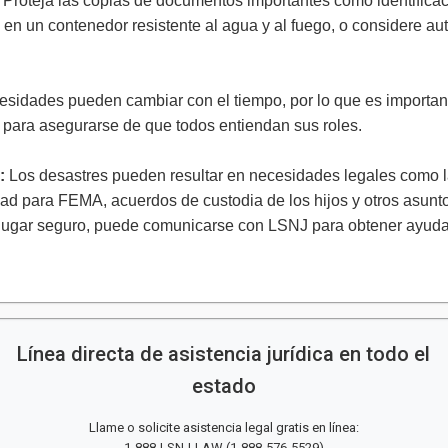
: Proteja las copias de documentos importantes como identificac
n un contenedor resistente al agua y al fuego, o considere aut
esidades pueden cambiar con el tiempo, por lo que es important
ia para asegurarse de que todos entiendan sus roles.
o:
Los desastres pueden resultar en necesidades legales como la
dad para FEMA, acuerdos de custodia de los hijos y otros asun
n lugar seguro, puede comunicarse con LSNJ para obtener ayud
Línea directa de asistencia jurídica en todo el
estado
Llame o solicite asistencia legal gratis en línea:
1-888-LSNJ-LAW
(
1-888-576-5529
)