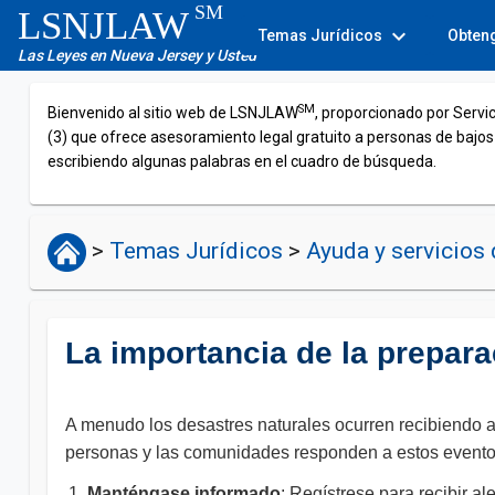
SM
LSNJLAW
expand_more
Temas Jurídicos
Obten
Las Leyes en Nueva Jersey y Usted
SM
Bienvenido al sitio web de LSNJLAW
, proporcionado por Servi
(3) que ofrece asesoramiento legal gratuito a personas de bajos
escribiendo algunas palabras en el cuadro de búsqueda.
>
Temas Jurídicos
>
Ayuda y servicios 
La importancia de la prepara
A menudo los desastres naturales ocurren recibiendo a
personas y las comunidades responden a estos eventos
Manténgase informado
: Regístrese para recibir a