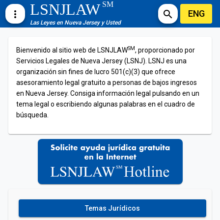
SM
LSNJLAW
ENG
more_vert
search
Las Leyes en Nueva Jersey y Usted
SM
Bienvenido al sitio web de LSNJLAW
, proporcionado por
Servicios Legales de Nueva Jersey (LSNJ). LSNJ es una
organización sin fines de lucro 501(c)(3) que ofrece
asesoramiento legal gratuito a personas de bajos ingresos
en Nueva Jersey. Consiga información legal pulsando en un
tema legal o escribiendo algunas palabras en el cuadro de
búsqueda.
Temas Jurídicos