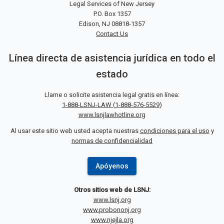
Legal Services of New Jersey
P.O. Box 1357
Edison, NJ 08818-1357
Contact Us
Línea directa de asistencia jurídica en todo el
estado
Llame o solicite asistencia legal gratis en línea:
1-888-LSNJ-LAW
(
1-888-576-5529
)
www.lsnjlawhotline.org
Al usar este sitio web usted acepta nuestras
condiciones para el uso
y
normas de confidencialidad
Apóyenos
Otros sitios web de LSNJ:
www.lsnj.org
www.probononj.org
www.njejla.org