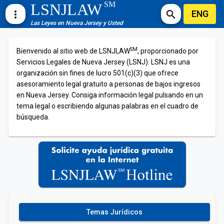
SM
LSNJLAW
ENG
more_vert
search
Las Leyes en Nueva Jersey y Usted
SM
Bienvenido al sitio web de LSNJLAW
, proporcionado por
Servicios Legales de Nueva Jersey (LSNJ). LSNJ es una
organización sin fines de lucro 501(c)(3) que ofrece
asesoramiento legal gratuito a personas de bajos ingresos
en Nueva Jersey. Consiga información legal pulsando en un
tema legal o escribiendo algunas palabras en el cuadro de
búsqueda.
Temas Jurídicos