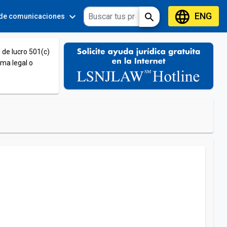
language
ENG
expand_more
expand_more
search
 de comunicaciones
Tools
 de lucro 501(c)
ema legal o