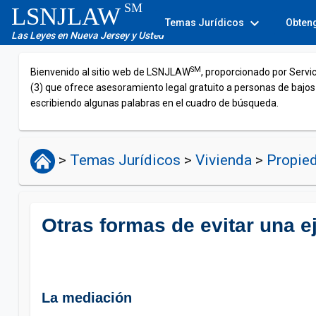
SM
LSNJLAW
expand_more
Temas Jurídicos
Obten
Las Leyes en Nueva Jersey y Usted
SM
Bienvenido al sitio web de LSNJLAW
, proporcionado por Servi
(3) que ofrece asesoramiento legal gratuito a personas de bajos
escribiendo algunas palabras en el cuadro de búsqueda.
>
Temas Jurídicos
>
Vivienda
>
Propied
Otras formas de evitar una e
La mediación