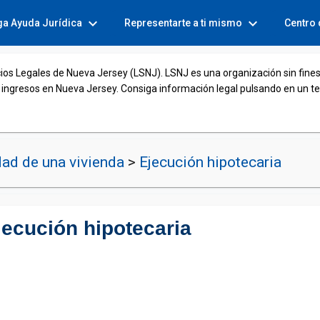
expand_more
expand_more
ga Ayuda Jurídica
Representarte a ti mismo
Centro
cios Legales de Nueva Jersey (LSNJ). LSNJ es una organización sin fines
 ingresos en Nueva Jersey. Consiga información legal pulsando en un t
ad de una vivienda
>
Ejecución hipotecaria
jecución hipotecaria