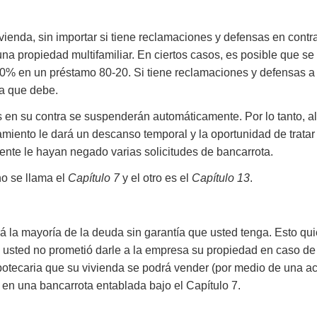
ivienda, sin importar si tiene reclamaciones y defensas en contr
una propiedad multifamiliar. En ciertos casos, es posible que 
20% en un préstamo 80-20. Si tiene reclamaciones y defensas a f
ma que debe.
as en su contra se suspenderán automáticamente. Por lo tanto, al
iento le dará un descanso temporal y la oportunidad de tratar 
nte le hayan negado varias solicitudes de bancarrota.
no se llama el
Capítulo 7
y el otro es el
Capítulo 13
.
ará la mayoría de la deuda sin garantía que usted tenga. Esto qui
ía; usted no prometió darle a la empresa su propiedad en caso de
potecaria que su vivienda se podrá vender (por medio de una acc
 en una bancarrota entablada bajo el Capítulo 7.