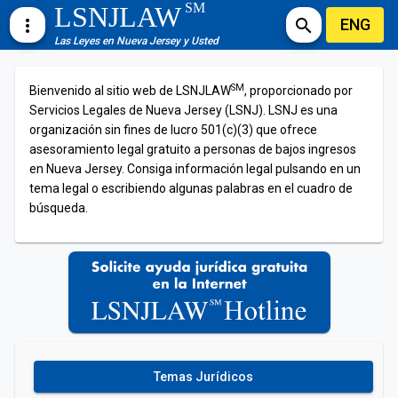
SM
LSNJLAW
ENG
more_vert
search
Las Leyes en Nueva Jersey y Usted
SM
Bienvenido al sitio web de LSNJLAW
, proporcionado por
Servicios Legales de Nueva Jersey (LSNJ). LSNJ es una
organización sin fines de lucro 501(c)(3) que ofrece
asesoramiento legal gratuito a personas de bajos ingresos
en Nueva Jersey. Consiga información legal pulsando en un
tema legal o escribiendo algunas palabras en el cuadro de
búsqueda.
Temas Jurídicos