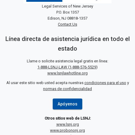
Legal Services of New Jersey
P.O. Box 1357
Edison, NJ 08818-1357
Contact Us
Línea directa de asistencia jurídica en todo el
estado
Llame o solicite asistencia legal gratis en línea:
1-888-LSNJ-LAW
(
1-888-576-5529
)
www.lsnjlawhotline.org
Al usar este sitio web usted acepta nuestras
condiciones para el uso
y
normas de confidencialidad
Apóyenos
Otros sitios web de LSNJ:
www.lsnj.org
www.probononj.org