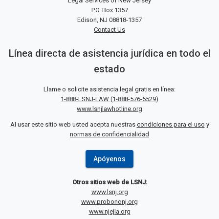
Legal Services of New Jersey
P.O. Box 1357
Edison, NJ 08818-1357
Contact Us
Línea directa de asistencia jurídica en todo el
estado
Llame o solicite asistencia legal gratis en línea:
1-888-LSNJ-LAW
(
1-888-576-5529
)
www.lsnjlawhotline.org
Al usar este sitio web usted acepta nuestras
condiciones para el uso
y
normas de confidencialidad
Apóyenos
Otros sitios web de LSNJ:
www.lsnj.org
www.probononj.org
www.njejla.org