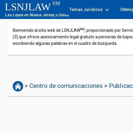
SM
LSNJLAW
expand_more
Temas Jurídicos
Obten
Las Leyes en Nueva Jersey y Usted
SM
Bienvenido al sitio web de LSNJLAW
, proporcionado por Servi
(3) que ofrece asesoramiento legal gratuito a personas de bajos
escribiendo algunas palabras en el cuadro de búsqueda.
>
Centro de comunicaciones
>
Publica