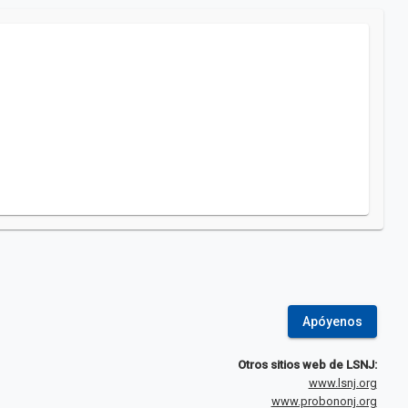
Apóyenos
Otros sitios web de LSNJ:
www.lsnj.org
www.probononj.org