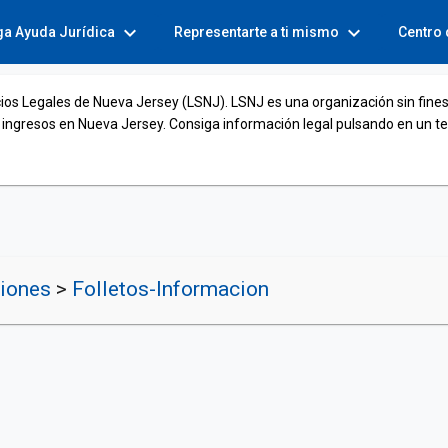
expand_more
expand_more
ga Ayuda Jurídica
Representarte a ti mismo
Centro
cios Legales de Nueva Jersey (LSNJ). LSNJ es una organización sin fines
 ingresos en Nueva Jersey. Consiga información legal pulsando en un t
ciones
>
Folletos-Informacion