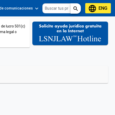
language
ENG
expand_more
expand_more
search
 de comunicaciones
Tools
 de lucro 501(c)
ema legal o