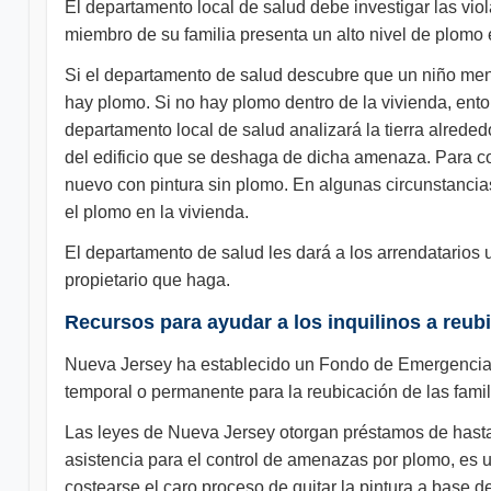
El departamento local de salud debe investigar las viol
miembro de su familia presenta un alto nivel de plomo
Si el departamento de salud descubre que un niño menor
hay plomo. Si no hay plomo dentro de la vivienda, enton
departamento local de salud analizará la tierra alreded
del edificio que se deshaga de dicha amenaza. Para corre
nuevo con pintura sin plomo. En algunas circunstancias,
el plomo en la vivienda.
El departamento de salud les dará a los arrendatarios
propietario que haga.
Recursos para ayudar a los inquilinos a reubi
Nueva Jersey ha establecido un Fondo de Emergencia p
temporal o permanente para la reubicación de las fami
Las leyes de Nueva Jersey otorgan préstamos de hasta
asistencia para el control de amenazas por plomo, es 
costearse el caro proceso de quitar la pintura a base de