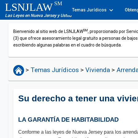
SM
LSNJLAW
expand_more
Temas Jurídicos
Obten
Las Leyes en Nueva Jersey y Usted
SM
Bienvenido al sitio web de LSNJLAW
, proporcionado por Servi
(3) que ofrece asesoramiento legal gratuito a personas de bajos
escribiendo algunas palabras en el cuadro de búsqueda.
>
Temas Jurídicos
>
Vivienda
>
Arrenda
Su derecho a tener una vivi
LA GARANTÍA DE HABITABILIDAD
Conforme a las leyes de Nueva Jersey para los arrendat