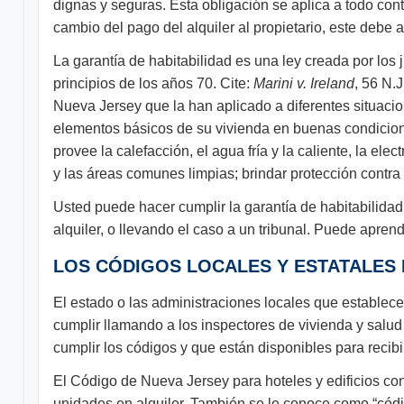
dignas y seguras. Esta obligación se aplica a todo cont
cambio del pago del alquiler al propietario, este debe 
La garantía de habitabilidad es una ley creada por lo
principios de los años 70. Cite:
Marini v. Ireland
, 56 N.
Nueva Jersey que la han aplicado a diferentes situacio
elementos básicos de su vivienda en buenas condiciones
provee la calefacción, el agua fría y la caliente, la elec
y las áreas comunes limpias; brindar protección contra 
Usted puede hacer cumplir la garantía de habitabilidad
alquiler, o llevando el caso a un tribunal. Puede apren
LOS CÓDIGOS LOCALES Y ESTATALES 
El estado o las administraciones locales que establec
cumplir llamando a los inspectores de vivienda y salud
cumplir los códigos y que están disponibles para recibi
El Código de Nueva Jersey para hoteles y edificios co
unidades en alquiler. También se le conoce como “códig