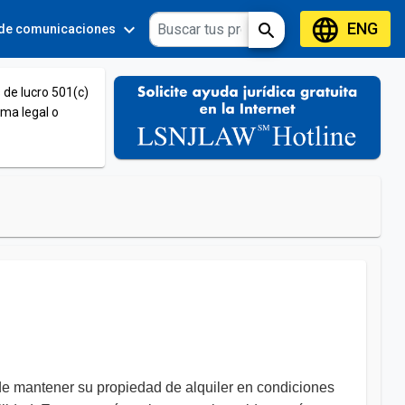
language
ENG
expand_more
expand_more
search
 de comunicaciones
Tools
 de lucro 501(c)
ema legal o
 de mantener su propiedad de alquiler en condiciones