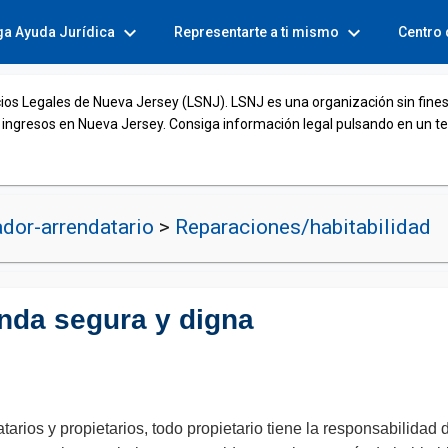
expand_more
expand_more
ga Ayuda Jurídica
Representarte a ti mismo
Centro
cios Legales de Nueva Jersey (LSNJ). LSNJ es una organización sin fines
 ingresos en Nueva Jersey. Consiga información legal pulsando en un t
dor-arrendatario
>
Reparaciones/habitabilidad
enda segura y digna
arios y propietarios, todo propietario tiene la responsabilidad