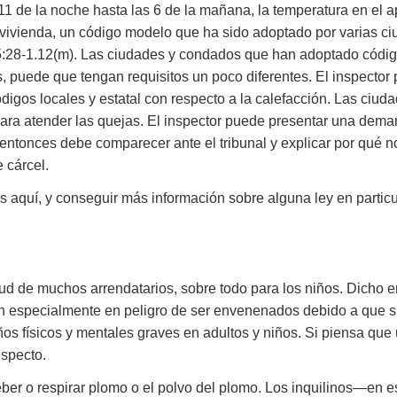
 11 de la noche hasta las 6 de la mañana, la temperatura en el 
la vivienda, un código modelo que ha sido adoptado por varias c
C. 5:28-1.12(m). Las ciudades y condados que han adoptado códig
, puede que tengan requisitos un poco diferentes. El inspector p
ódigos locales y estatal con respecto a la calefacción. Las ciu
a atender las quejas. El inspector puede presentar una demanda
entonces debe comparecer ante el tribunal y explicar por qué n
 cárcel.
 aquí, y conseguir más información sobre alguna ley en particul
lud de muchos arrendatarios, sobre todo para los niños. Dich
tán especialmente en peligro de ser envenenados debido a que 
 físicos y mentales graves en adultos y niños. Si piensa que 
especto.
er o respirar plomo o el polvo del plomo. Los inquilinos—en 