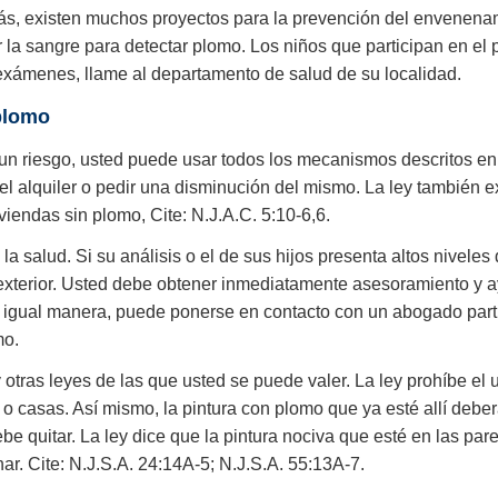
ás, existen muchos proyectos para la prevención del envenena
 la sangre para detectar plomo. Los niños que participan en e
exámenes, llame al departamento de salud de su localidad.
plomo
un riesgo, usted puede usar todos los mecanismos descritos en 
el alquiler o pedir una disminución del mismo. La ley también e
iendas sin plomo, Cite: N.J.A.C. 5:10-6,6.
a salud. Si su análisis o el de sus hijos presenta altos niveles
l exterior. Usted debe obtener inmediatamente asesoramiento y 
 De igual manera, puede ponerse en contacto con un abogado part
mo.
tras leyes de las que usted se puede valer. La ley prohíbe el
os o casas. Así mismo, la pintura con plomo que ya esté allí deb
be quitar. La ley dice que la pintura nociva que esté en las par
nar. Cite: N.J.S.A. 24:14A-5; N.J.S.A. 55:13A-7.