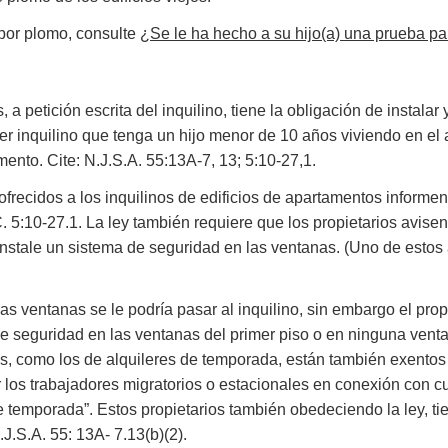
por plomo, consulte
¿Se le ha hecho a su hijo(a) una prueba pa
, a petición escrita del inquilino, tiene la obligación de insta
ier inquilino que tenga un hijo menor de 10 años viviendo en el
nto. Cite: N.J.S.A. 55:13A-7, 13; 5:10-27,1.
frecidos a los inquilinos de edificios de apartamentos informen 
. 5:10-27.1. La ley también requiere que los propietarios avise
instale un sistema de seguridad en las ventanas. (Uno de estos
las ventanas se le podría pasar al inquilino, sin embargo el pr
e seguridad en las ventanas del primer piso o en ninguna vent
os, como los de alquileres de temporada, están también exentos 
los trabajadores migratorios o estacionales en conexión con cu
 temporada”. Estos propietarios también obedeciendo la ley, tie
J.S.A. 55: 13A- 7.13(b)(2).