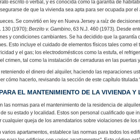
rato escrito o verbal, y es conocida como la garantía de habitab
asegurarse de que la vivienda sea apta para ser ocupada por el 
s jueces. Se convirtió en ley en Nueva Jersey a raíz de decisi
J. 130 (1970);
Berzito v. Gambino
, 63 N.J. 460 (1973). Desde en
nes y condiciones cambiantes. Se ha decidido que la garantía d
. Esto incluye el cuidado de elementos físicos tales como el te
tricidad y el gas; los electrodomésticos como la estufa, el refrige
el crimen, tal como la instalación de cerraduras en las puertas 
 reteniendo el dinero del alquiler, haciendo las reparaciones 
der cómo hacerlo, revisando la sección de este capítulo titulad
PARA EL MANTENIMIENTO DE LA VIVIENDA Y
en las normas para el mantenimiento de la residencia de alquil
 de su estado y localidad. Estos son personal cualificado que i
r cualquier queja de los arrendatarios sobre violaciones de los
n varios apartamentos, establece las normas para todos los edif
o para los edificios con varios apartamentos”. Este código está 