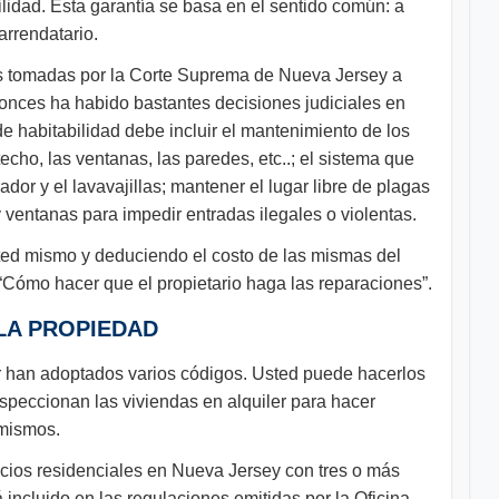
ilidad. Esta garantía se basa en el sentido común: a
arrendatario.
ones tomadas por la Corte Suprema de Nueva Jersey a
tonces ha habido bastantes decisiones judiciales en
e habitabilidad debe incluir el mantenimiento de los
cho, las ventanas, las paredes, etc..; el sistema que
rador y el lavavajillas; mantener el lugar libre de plagas
y ventanas para impedir entradas ilegales o violentas.
usted mismo y deduciendo el costo de las mismas del
a “Cómo hacer que el propietario haga las reparaciones”.
 LA PROPIEDAD
er han adoptados varios códigos. Usted puede hacerlos
nspeccionan las viviendas en alquiler para hacer
 mismos.
icios residenciales en Nueva Jersey con tres o más
incluido en las regulaciones emitidas por la Oficina