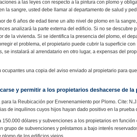
aciones a las leyes con respecto a la pintura con plomo y obliga
 en la sangre, usted debe llamar al departamento de salud y pe
 de 6 años de edad tiene un alto nivel de plomo en la sangre, 
ces analizará la parte externa del edificio. Si no se descubre p
or de la vivienda. Si se identifica la presencia del plomo, el d
gir el problema, el propietario puede cubrir la superficie con un
 se instalará al arrendatario en otro lugar, a expensas del pro
 u ocupantes una copia del aviso enviado al propietario para q
carse y permitir a los propietarios deshacerse de la
ara la Reubicación por Envenenamiento por Plomo. Cite: N.J.A
lias de inquilinos cuyos hijos hayan dado positivo en la prueb
 150.000 dólares y subvenciones a los propietarios en función
un grupo de subvenciones y préstamos a bajo interés reservado
 plomo de los edificios viejos.