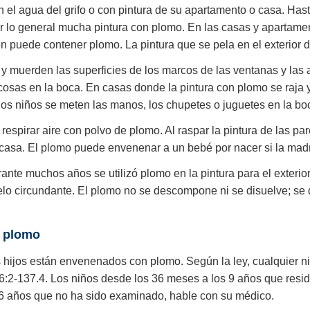
l agua del grifo o con pintura de su apartamento o casa. Hasta
por lo general mucha pintura con plomo. En las casas y apartamen
bién puede contener plomo. La pintura que se pela en el exterior
a, y muerden las superficies de los marcos de las ventanas y las 
cosas en la boca. En casas donde la pintura con plomo se raja y
os niños se meten las manos, los chupetes o juguetes en la bo
respirar aire con polvo de plomo. Al raspar la pintura de las pa
 casa. El plomo puede envenenar a un bebé por nacer si la madr
ante muchos años se utilizó plomo en la pintura para el exterio
o circundante. El plomo no se descompone ni se disuelve; se qu
r plomo
s hijos están envenenados con plomo. Según la ley, cualquier
 26:2-137.4. Los niños desde los 36 meses a los 9 años que resi
 6 años que no ha sido examinado, hable con su médico.