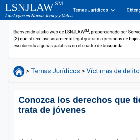
SM
LSNJLAW
expand_more
Temas Jurídicos
Obten
Las Leyes en Nueva Jersey y Usted
SM
Bienvenido al sitio web de LSNJLAW
, proporcionado por Servi
(3) que ofrece asesoramiento legal gratuito a personas de bajos
escribiendo algunas palabras en el cuadro de búsqueda.
>
Temas Jurídicos
>
Víctimas de delit
Conozca los derechos que tie
trata de jóvenes