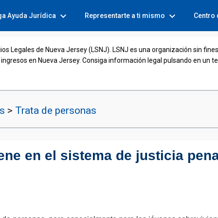
expand_more
expand_more
ga Ayuda Jurídica
Representarte a ti mismo
Centro
cios Legales de Nueva Jersey (LSNJ). LSNJ es una organización sin fines
 ingresos en Nueva Jersey. Consiga información legal pulsando en un t
os
>
Trata de personas
ne en el sistema de justicia pen