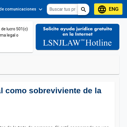
language
ENG
expand_more
expand_more
search
 de comunicaciones
Tools
 de lucro 501(c)
ema legal o
al como sobreviviente de la