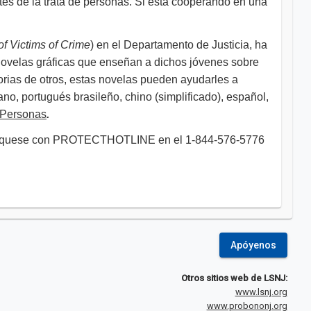
tes de la trata de personas. Si está cooperando en una
of Victims of Crime
) en el Departamento de Justicia, ha
 novelas gráficas que enseñan a dichos jóvenes sobre
torias de otros, estas novelas pueden ayudarles a
no, portugués brasileño, chino (simplificado), español,
e Personas
.
omuníquese con PROTECTHOTLINE en el 1-844-576-5776
Apóyenos
Otros sitios web de LSNJ:
www.lsnj.org
www.probononj.org