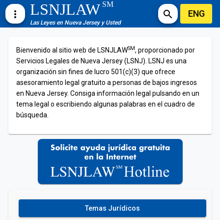
SM
LSNJLAW
ENG
more_vert
search
Las Leyes en Nueva Jersey y Usted
SM
Bienvenido al sitio web de LSNJLAW
, proporcionado por
Servicios Legales de Nueva Jersey (LSNJ). LSNJ es una
organización sin fines de lucro 501(c)(3) que ofrece
asesoramiento legal gratuito a personas de bajos ingresos
en Nueva Jersey. Consiga información legal pulsando en un
tema legal o escribiendo algunas palabras en el cuadro de
búsqueda.
Temas Jurídicos