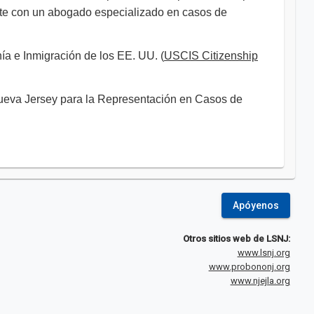
ulte con un abogado especializado en casos de
nía e Inmigración de los EE. UU. (
USCIS Citizenship
Nueva Jersey para la Representación en Casos de
Apóyenos
Otros sitios web de LSNJ:
www.lsnj.org
www.probononj.org
www.njejla.org