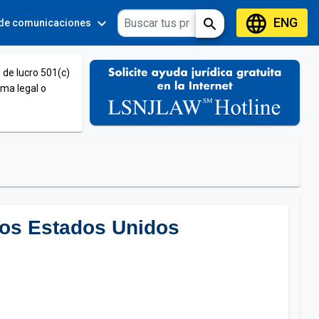
language
ENG
expand_more
expand_more
search
 de comunicaciones
Tools
 de lucro 501(c)
ema legal o
 los Estados Unidos