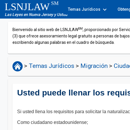
SM
LSNJLAW
expand_more
Temas Jurídicos
Obten
Las Leyes en Nueva Jersey y Usted
SM
Bienvenido al sitio web de LSNJLAW
, proporcionado por Servi
(3) que ofrece asesoramiento legal gratuito a personas de bajos
escribiendo algunas palabras en el cuadro de búsqueda.
>
Temas Jurídicos
>
Migración
>
Ciudad
Usted puede llenar los requ
Si usted llena los requisitos para solicitar la naturali
Como ciudadano estadounidense;