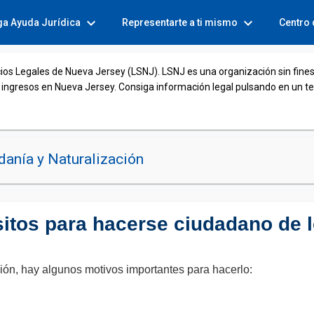
expand_more
expand_more
ga Ayuda Jurídica
Representarte a ti mismo
Centro
cios Legales de Nueva Jersey (LSNJ). LSNJ es una organización sin fines
 ingresos en Nueva Jersey. Consiga información legal pulsando en un t
anía y Naturalización
isitos para hacerse ciudadano de
zación, hay algunos motivos importantes para hacerlo: