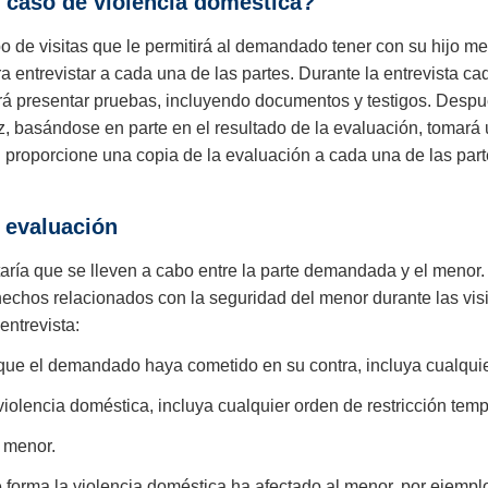
 caso de violencia doméstica?
ipo de visitas que le permitirá al demandado tener con su hijo me
a entrevistar a cada una de las partes. Durante la entrevista c
rá presentar pruebas, incluyendo documentos y testigos. Después
z, basándose en parte en el resultado de la evaluación, tomará 
l proporcione una copia de la evaluación a cada una de las pa
 evaluación
aría que se lleven a cabo entre la parte demandada y el menor. 
s hechos relacionados con la seguridad del menor durante las vi
entrevista:
que el demandado haya cometido en su contra, incluya cualquier
olencia doméstica, incluya cualquier orden de restricción tempo
l menor.
orma la violencia doméstica ha afectado al menor, por ejemplo