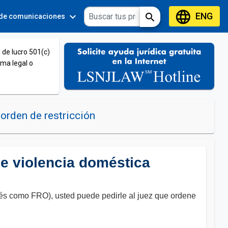
language
ENG
expand_more
expand_more
search
 de comunicaciones
Tools
 de lucro 501(c)
ema legal o
orden de restricción
e violencia doméstica
glés como FRO), usted puede pedirle al juez que ordene