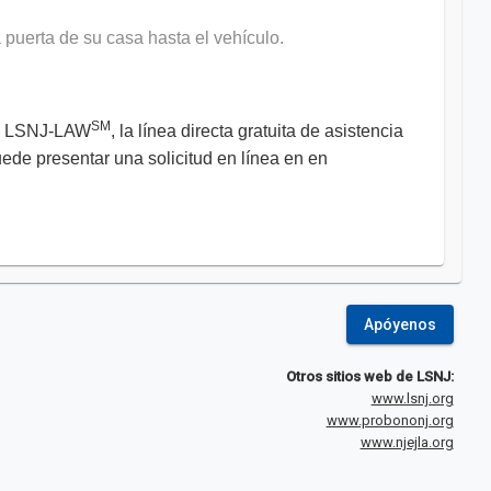
puerta de su casa hasta el vehículo.
SM
con LSNJ-LAW
, la línea directa gratuita de asistencia
de presentar una solicitud en línea en en
Apóyenos
Otros sitios web de LSNJ:
www.lsnj.org
www.probononj.org
www.njejla.org