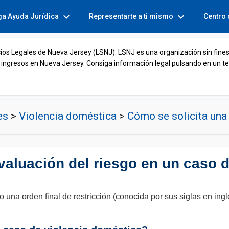
expand_more
expand_more
ga Ayuda Jurídica
Representarte a ti mismo
Centro
cios Legales de Nueva Jersey (LSNJ). LSNJ es una organización sin fines
 ingresos en Nueva Jersey. Consiga información legal pulsando en un t
nes
>
Violencia doméstica
>
Cómo se solicita una 
aluación del riesgo en un caso d
 una orden final de restricción (conocida por sus siglas en in