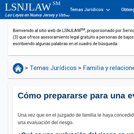
SM
LSNJLAW
expand_more
Temas Jurídicos
Obten
Las Leyes en Nueva Jersey y Usted
SM
Bienvenido al sitio web de LSNJLAW
, proporcionado por Servi
(3) que ofrece asesoramiento legal gratuito a personas de bajos
escribiendo algunas palabras en el cuadro de búsqueda.
>
Temas Jurídicos
>
Familia y relacio
Cómo prepararse para una ev
Una vez que en el juzgado de familia le haya concedido
una evaluación del riesgo.