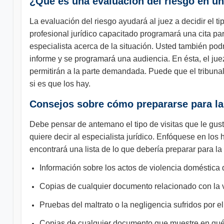
¿Qué es una evaluación del riesgo en un
La evaluación del riesgo ayudará al juez a decidir el t
profesional jurídico capacitado programará una cita par
especialista acerca de la situación. Usted también pod
informe y se programará una audiencia. En ésta, el jue
permitirán a la parte demandada. Puede que el tribuna
si es que los hay.
Consejos sobre cómo prepararse para la
Debe pensar de antemano el tipo de visitas que le gust
quiere decir al especialista jurídico. Enfóquese en lo
encontrará una lista de lo que debería preparar para la 
Información sobre los actos de violencia doméstica 
Copias de cualquier documento relacionado con la vi
Pruebas del maltrato o la negligencia sufridos por e
Copias de cualquier documento que muestre en qué f