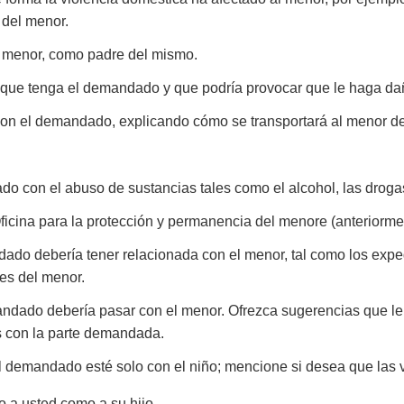
 del menor.
l menor, como padre del mismo.
 que tenga el demandado y que podría provocar que le haga d
a con el demandado, explicando cómo se transportará al menor de 
do con el abuso de sustancias tales como el alcohol, las droga
Oficina para la protección y permanencia del menore (anteriorm
ado debería tener relacionada con el menor, tal como los exped
es del menor.
ndado debería pasar con el menor. Ofrezca sugerencias que le 
as con la parte demandada.
l demandado esté solo con el niño; mencione si desea que las v
o a usted como a su hijo.