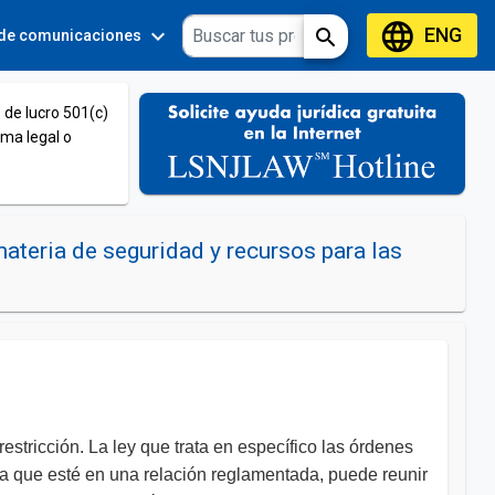
language
ENG
expand_more
expand_more
search
 de comunicaciones
Tools
 de lucro 501(c)
ema legal o
teria de seguridad y recursos para las
stricción. La ley que trata en específico las órdenes
a que esté en una relación reglamentada, puede reunir