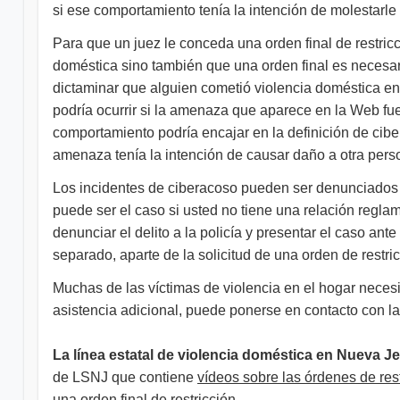
si ese comportamiento tenía la intención de molestarle
Para que un juez le conceda una orden final de restricc
doméstica sino también que una orden final es necesaria
dictaminar que alguien cometió violencia doméstica en s
podría ocurrir si la amenaza que aparece en la Web fu
comportamiento podría encajar en la definición de ciber
amenaza tenía la intención de causar daño a otra per
Los incidentes de ciberacoso pueden ser denunciados ant
puede ser el caso si usted no tiene una relación reglam
denunciar el delito a la policía y presentar el caso ant
separado, aparte de la solicitud de una orden de restri
Muchas de las víctimas de violencia en el hogar necesi
asistencia adicional, puede ponerse en contacto con l
La línea estatal de violencia doméstica en Nueva J
de LSNJ que contiene
vídeos sobre las órdenes de rest
una orden final de restricción.