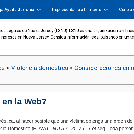
expand_more
expand_more
ga Ayuda Jurídica
Representarte a ti mismo
Centro
cios Legales de Nueva Jersey (LSNJ). LSNJ es una organización sin fines
 ingresos en Nueva Jersey. Consiga información legal pulsando en un t
nes
>
Violencia doméstica
>
Consideraciones en ma
 en la Web?
éstica, al hacer posible que una víctima obtenga una orden de re
lencia Domestica (PDVA)—
N.J.S.A.
2C:25-17 et seq. Toda person