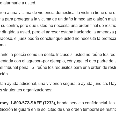
 o alarmarle a usted.
ión a una víctima de violencia doméstica, la víctima tiene que 
 para proteger a la víctima de un daño inmediato o algún maltrat
u contra, pero que usted no necesita una orden final de restric
e dirigida a usted, pero el agresor estaba haciendo la amenaza 
acoso, el juez podría concluir que usted no necesita la protecci
sona.
e la policía como un delito. Incluso si usted no reúne los requ
entada con el agresor--por ejemplo, cónyuge, el otro padre de s
e el tribunal penal. Si reúne los requisitos para una orden de r
cción.
tan ayuda adicional, una vivienda segura, o ayuda jurídica. Ha
as siguientes organizaciones:
ersey, 1-800-572-SAFE (7233),
brinda servicio confidencial, la
ricción​
le guiará en la solicitud de una orden temporal de restr