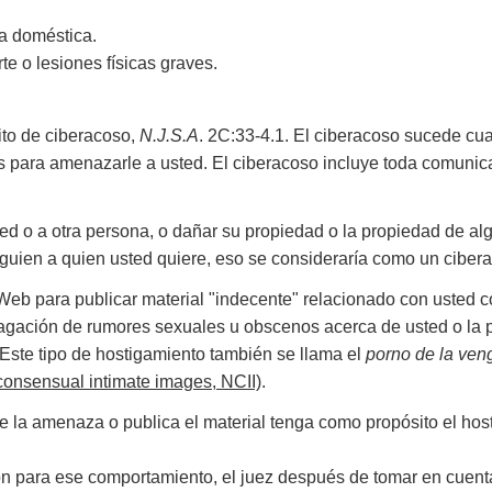
ia doméstica.
te o lesiones físicas graves.
lito de ciberacoso,
N.J.S.A
. 2C:33-4.1. El ciberacoso sucede cu
les para amenazarle a usted. El ciberacoso incluye toda comunic
ed o a otra persona, o dañar su propiedad o la propiedad de al
lguien a quien usted quiere, eso se consideraría como un ciber
a Web para publicar material "indecente" relacionado con usted
opagación de rumores sexuales u obscenos acerca de usted o la 
 Este tipo de hostigamiento también se llama el
porno de la ven
consensual intimate images, NCII)
.
e la amenaza o publica el material tenga como propósito el host
zón para ese comportamiento, el juez después de tomar en cuent