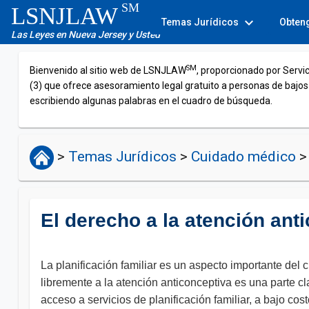
SM
LSNJLAW
expand_more
Temas Jurídicos
Obten
Las Leyes en Nueva Jersey y Usted
SM
Bienvenido al sitio web de LSNJLAW
, proporcionado por Servi
(3) que ofrece asesoramiento legal gratuito a personas de bajos
escribiendo algunas palabras en el cuadro de búsqueda.
>
Temas Jurídicos
>
Cuidado médico
>
El derecho a la atención ant
La planificación familiar es un aspecto importante del 
libremente a la atención anticonceptiva es una parte cl
acceso a servicios de planificación familiar, a bajo c