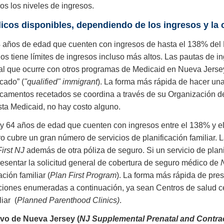
dos los niveles de ingresos.
cos disponibles, dependiendo de los ingresos y la 
64 años de edad que cuenten con ingresos de hasta el 138% del 
os tiene límites de ingresos incluso más altos. Las pautas de i
ual que ocurre con otros programas de Medicaid en Nueva Jersey
cado” (
"qualified" immigrant
). La forma más rápida de hacer una 
dicamentos recetados se coordina a través de su Organización 
esta Medicaid, no hay costo alguno.
 y 64 años de edad que cuenten con ingresos entre el 138% y e
ero cubre un gran número de servicios de planificación familiar.
irst NJ
además de otra póliza de seguro. Si un servicio de planif
resentar la solicitud general de cobertura de seguro médico de
ción familiar (
Plan First Program
). La forma más rápida de pres
aciones enumeradas a continuación, ya sean Centros de salud ce
liar (
Planned Parenthood Clinics)
.
ivo de Nueva Jersey (
NJ Supplemental Prenatal and Contr