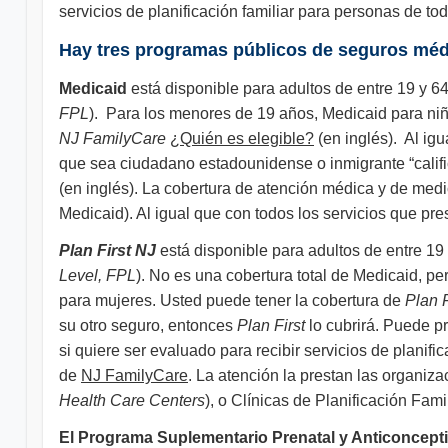
servicios de planificación familiar para personas de to
Hay tres programas públicos de seguros médi
Medicaid
está disponible para adultos de entre 19 y 
FPL
). Para los menores de 19 años, Medicaid para niñ
NJ FamilyCare
¿Quién es elegible?
(en inglés). Al ig
que sea ciudadano estadounidense o inmigrante “califi
(en inglés). La cobertura de atención médica y de me
Medicaid). Al igual que con todos los servicios que pr
Plan First NJ
está disponible para adultos de entre 19
Level, FPL
). No es una cobertura total de Medicaid, p
para mujeres. Usted puede tener la cobertura de
Plan F
su otro seguro, entonces
Plan First
lo cubrirá. Puede p
si quiere ser evaluado para recibir servicios de planifica
de
NJ FamilyCare
. La atención la prestan las organiz
Health Care Centers
), o Clínicas de Planificación Fami
El Programa Suplementario Prenatal y Anticoncept