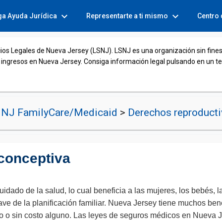
expand_more
expand_more
ga Ayuda Jurídica
Representarte a ti mismo
Centro
cios Legales de Nueva Jersey (LSNJ). LSNJ es una organización sin fines
 ingresos en Nueva Jersey. Consiga información legal pulsando en un t
NJ FamilyCare/Medicaid
>
Derechos reproducti
iconceptiva
cuidado de la salud, lo cual beneficia a las mujeres, los bebés,
ave de la planificación familiar. Nueva Jersey tiene muchos benef
osto o sin costo alguno. Las leyes de seguros médicos en Nueva 