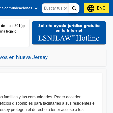
language
ENG
expand_more
expand_more
search
 de comunicaciones
Tools
 de lucro 501(c)
ema legal o
vos en Nueva Jersey
 las familias y las comunidades. Poder acceder
icios disponibles para facilitarles a sus residentes el
Jersey protegen el derecho a tener acceso a los