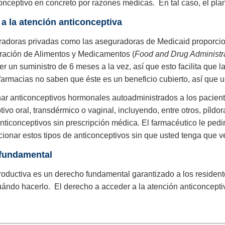
ceptivo en concreto por razones médicas. En tal caso, el plan
 a la atención anticonceptiva
radoras privadas como las aseguradoras de Medicaid proporcio
tración de Alimentos y Medicamentos (
Food and Drug Administr
 un suministro de 6 meses a la vez, así que esto facilita que l
armacias no saben que éste es un beneficio cubierto, así que u
r anticonceptivos hormonales autoadministrados a los paciente
tivo oral, transdérmico o vaginal, incluyendo, entre otros, píldo
anticonceptivos sin prescripción médica. El farmacéutico le ped
cionar estos tipos de anticonceptivos sin que usted tenga que 
 fundamental
roductiva es un derecho fundamental garantizado a los residente
 cuándo hacerlo. El derecho a acceder a la atención anticoncept