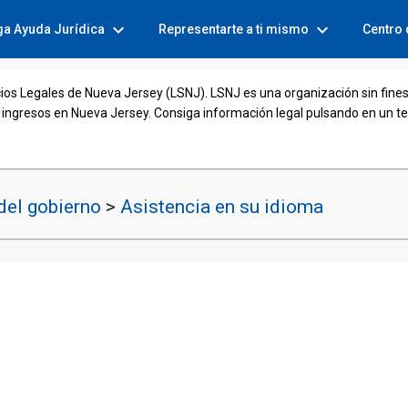
expand_more
expand_more
ga Ayuda Jurídica
Representarte a ti mismo
Centro
cios Legales de Nueva Jersey (LSNJ). LSNJ es una organización sin fines
 ingresos en Nueva Jersey. Consiga información legal pulsando en un t
del gobierno
>
Asistencia en su idioma