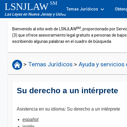
SM
LSNJLAW
expand_more
Temas Jurídicos
Obten
Las Leyes en Nueva Jersey y Usted
SM
Bienvenido al sitio web de LSNJLAW
, proporcionado por Servi
(3) que ofrece asesoramiento legal gratuito a personas de bajos
escribiendo algunas palabras en el cuadro de búsqueda.
>
Temas Jurídicos
>
Ayuda y servicios 
Su derecho a un intérprete
Asistencia en su idioma: Su derecho a un intérprete
español
inglés