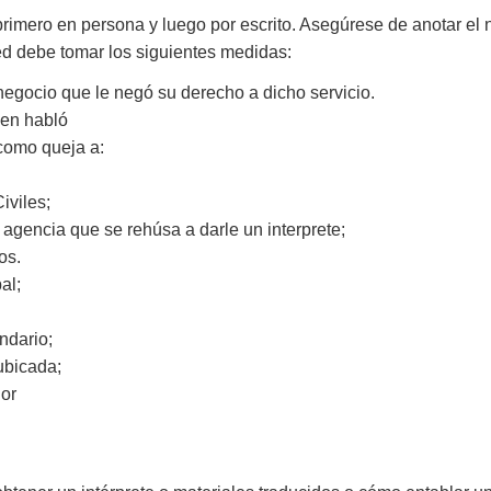
 primero en persona y luego por escrito. Asegúrese de anotar e
ed debe tomar los siguientes medidas:
negocio que le negó su derecho a dicho servicio.
ien habló
 como queja a:
iviles;
 agencia que se rehúsa a darle un interprete;
os.
al;
ndario;
ubicada;
ior