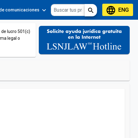
language
ENG
expand_more
expand_more
search
 de comunicaciones
Tools
 de lucro 501(c)
ema legal o