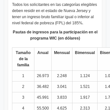
Todos los solicitantes en las categorías elegibles
deben residir en el estado de Nueva Jersey y
tener un ingreso bruto familiar igual o inferior al
nivel federal de pobreza (FPL) del 185%.
Pautas de ingresos para la participación en el
programa WIC (en dólares)
Tamaño
Anual
Mensual
Bimensual
Bise
de la
familia
1
26.973
2.248
1.124
1.
2
36.482
3.041
1.521
1.
3
45.991
3.833
1.917
1.
4
55.500
4.625
2.313
2.