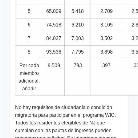
5
65.009
5.418
2.709
2.
6
74.518
6.210
3.105
2.
7
84.027
7.003
3.502
3.
8
93.536
7.795
3.898
3.
Por cada
9.509
793
397
3
miembro
adicional,
añadir
No hay requisitos de ciudadanía o condición
migratoria para participar en el programa WIC.
Todos los residentes elegibles de NJ que
cumplan con las pautas de ingresos pueden