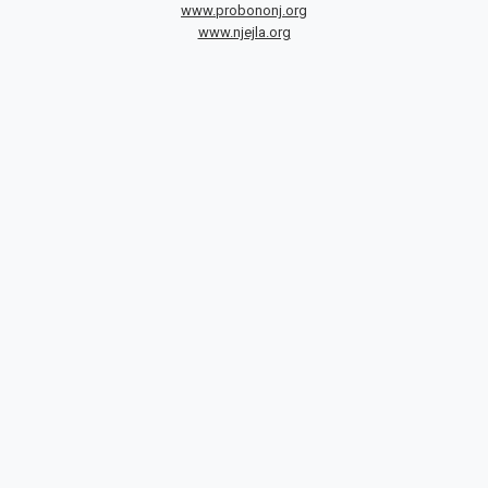
www.probononj.org
www.njejla.org